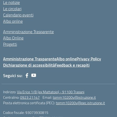
Le notizie
Le circolari
Calendario eventi
Albo online
Amministrazione Trasparente
Albo Online
Progetti
Amministrazione Trasparente
Albo online
Privacy Policy
Dichiarazione di accessibilità
Feedback e recapiti
Seguici su:
Indirizzo:
Via Erice 1/B (ex Mattatoio) - 91100 Trapani
Centralino:
0923 21147
Email:
tpmm10200v@istruzione.it
Posta elettronica certificata (PEC):
tpmm10200v@pec.istruzione.it
Codice fiscale: 93073930815