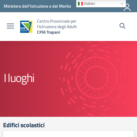
Vai ai contenuti
Vai al menu di navigazione
Vai al footer
Italian
Ministero dell'Istruzione e del Merito
Centro Provinciale per
l'Istruzione degli Adulti
CPIA Trapani
I luoghi
Edifici scolastici