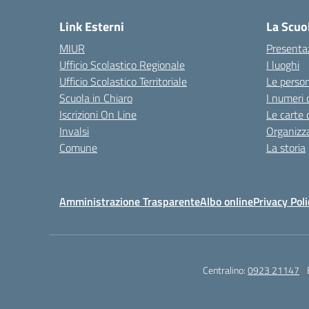
Link Esterni
La Scuo
MIUR
Presenta
Ufficio Scolastico Regionale
I luoghi
Ufficio Scolastico Territoriale
Le perso
Scuola in Chiaro
I numeri 
Iscrizioni On Line
Le carte 
Invalsi
Organizz
Comune
La storia
Amministrazione Trasparente
Albo online
Privacy Poli
Centralino:
0923 21147