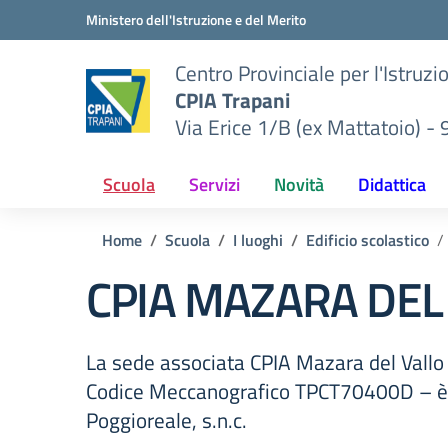
Vai ai contenuti
Vai al menu di navigazione
Vai al footer
Ministero dell'Istruzione e del Merito
Centro Provinciale per l'Istruzi
CPIA Trapani
Via Erice 1/B (ex Mattatoio) -
Scuola
Servizi
Novità
Didattica
Home
Scuola
I luoghi
Edificio scolastico
CPIA MAZARA DEL
La sede associata CPIA Mazara del Vallo 
Codice Meccanografico TPCT70400D – è 
Poggioreale, s.n.c.