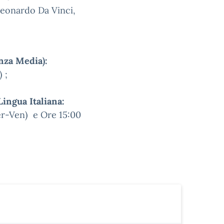
Leonardo Da Vinci,
nza Media):
0 (Lun-Giov) ;
ingua Italiana:
r-Ven) e Ore 15:00
Giov)