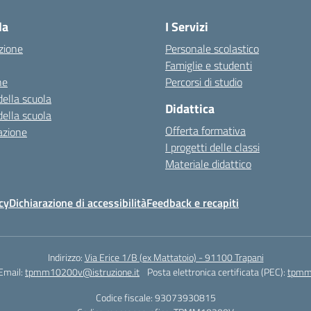
la
I Servizi
zione
Personale scolastico
Famiglie e studenti
ne
Percorsi di studio
della scuola
Didattica
della scuola
Offerta formativa
azione
I progetti delle classi
Materiale didattico
cy
Dichiarazione di accessibilità
Feedback e recapiti
Indirizzo:
Via Erice 1/B (ex Mattatoio) - 91100 Trapani
Email:
tpmm10200v@istruzione.it
Posta elettronica certificata (PEC):
tpmm1
Codice fiscale: 93073930815