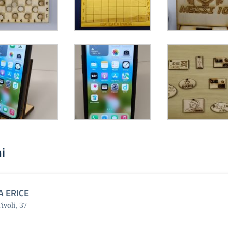
i
A ERICE
ivoli, 37