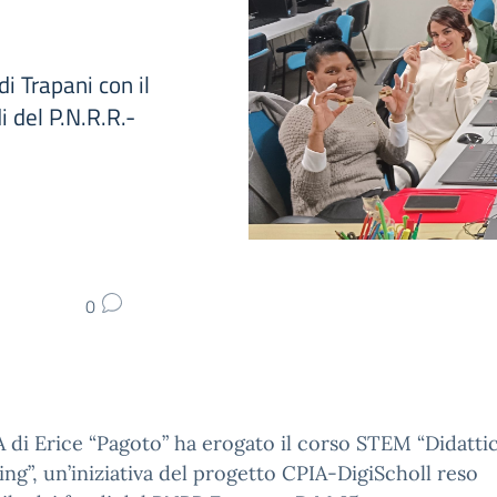
di Trapani con il
i del P.N.R.R.-
0
A di Erice “Pagoto” ha erogato il corso STEM “Didatti
ing”, un’iniziativa del progetto CPIA-DigiScholl reso