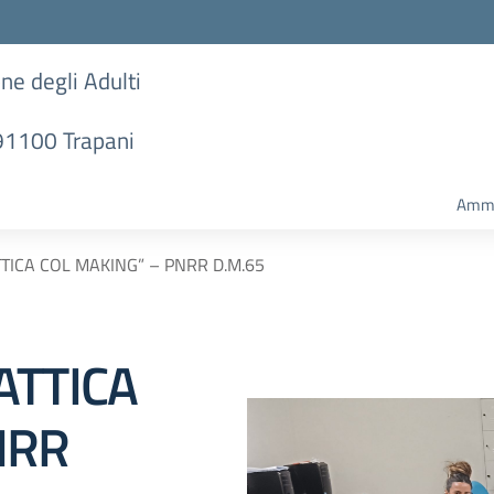
one degli Adulti
 91100 Trapani
Ammi
TICA COL MAKING” – PNRR D.M.65
ATTICA
NRR