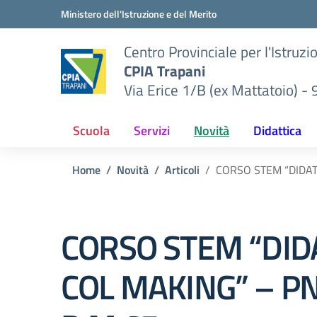
Vai ai contenuti
Vai al menu di navigazione
Vai al footer
Ministero dell'Istruzione e del Merito
Centro Provinciale per l'Istruzi
CPIA Trapani
Via Erice 1/B (ex Mattatoio) -
Scuola
Servizi
Novità
Didattica
Home
Novità
Articoli
CORSO STEM “DIDAT
CORSO STEM “DID
COL MAKING” – P