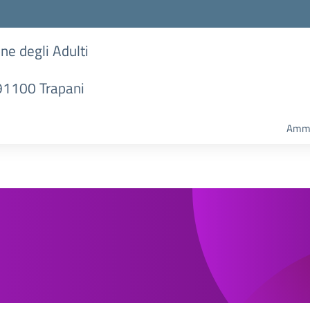
one degli Adulti
 91100 Trapani
Ammi