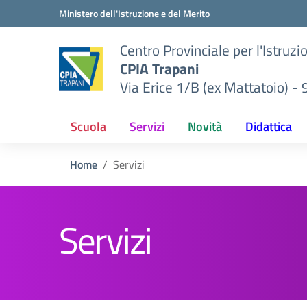
Vai ai contenuti
Vai al menu di navigazione
Vai al footer
Ministero dell'Istruzione e del Merito
Centro Provinciale per l'Istruzi
CPIA Trapani
Via Erice 1/B (ex Mattatoio) -
Scuola
Servizi
Novità
Didattica
Home
Servizi
Servizi