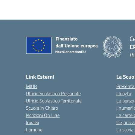
Ce
C
Vi
Link Esterni
La Scuo
MIUR
Presenta
Ufficio Scolastico Regionale
I luoghi
Ufficio Scolastico Territoriale
Le perso
Scuola in Chiaro
I numeri 
Iscrizioni On Line
Le carte 
Invalsi
Organizz
Comune
La storia