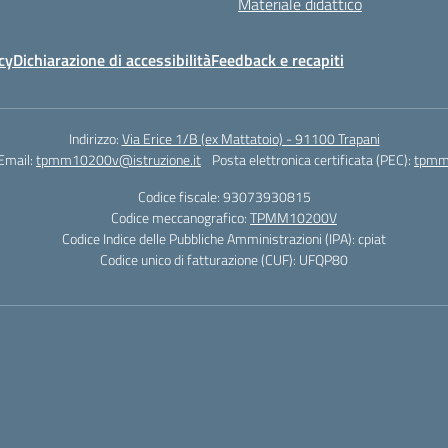
Materiale didattico
cy
Dichiarazione di accessibilità
Feedback e recapiti
Indirizzo:
Via Erice 1/B (ex Mattatoio) - 91100 Trapani
Email:
tpmm10200v@istruzione.it
Posta elettronica certificata (PEC):
tpmm1
Codice fiscale: 93073930815
Codice meccanografico:
TPMM10200V
Codice Indice delle Pubbliche Amministrazioni (IPA): cpiat
Codice unico di fatturazione (CUF): UFQP80