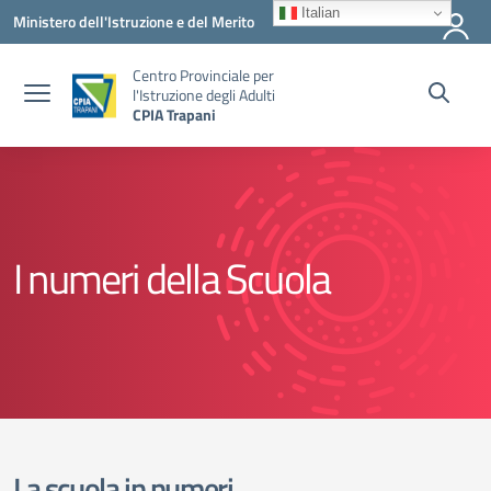
Vai ai contenuti
Vai al menu di navigazione
Vai al footer
Italian
Ministero dell'Istruzione e del Merito
Centro Provinciale per
l'Istruzione degli Adulti
CPIA Trapani
I numeri della Scuola
La scuola in numeri