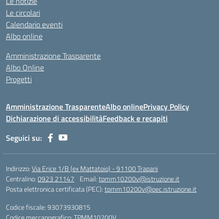
Le notizie
Le circolari
Calendario eventi
Albo online
Amministrazione Trasparente
Albo Online
Progetti
Amministrazione Trasparente
Albo online
Privacy Policy
Dichiarazione di accessibilità
Feedback e recapiti
Seguici su:
Indirizzo:
Via Erice 1/B (ex Mattatoio) - 91100 Trapani
Centralino:
0923 21147
Email:
tpmm10200v@istruzione.it
Posta elettronica certificata (PEC):
tpmm10200v@pec.istruzione.it
Codice fiscale: 93073930815
Codice meccanografico:
TPMM10200V