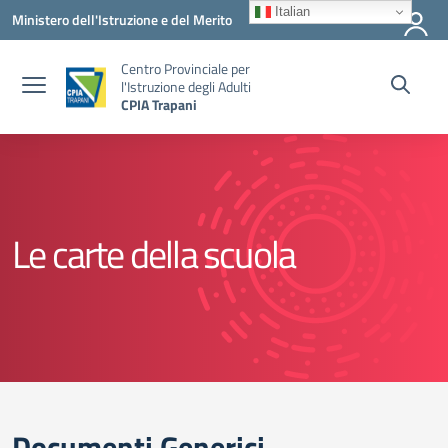
Vai ai contenuti
Vai al menu di navigazione
Vai al footer
Italian
Ministero dell'Istruzione e del Merito
Centro Provinciale per
l'Istruzione degli Adulti
CPIA Trapani
Le carte della scuola
Documenti Generici