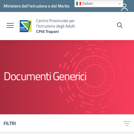
Vai ai contenuti
Vai al menu di navigazione
Vai al footer
Italian
Ministero dell'Istruzione e del Merito
Centro Provinciale per
l'Istruzione degli Adulti
CPIA Trapani
Documenti Generici
FILTRI