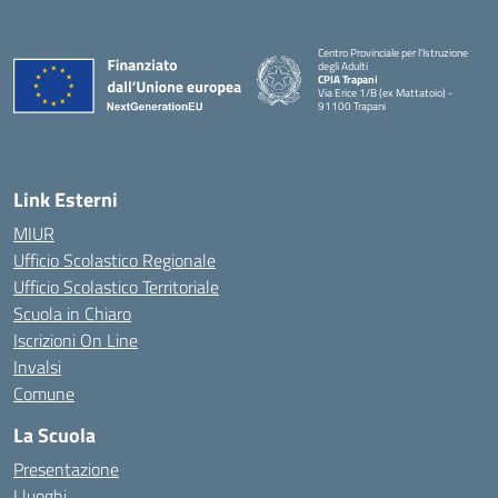
Centro Provinciale per l'Istruzione
degli Adulti
CPIA Trapani
Via Erice 1/B (ex Mattatoio) -
91100 Trapani
Link Esterni
MIUR
Ufficio Scolastico Regionale
Ufficio Scolastico Territoriale
Scuola in Chiaro
Iscrizioni On Line
Invalsi
Comune
La Scuola
Presentazione
I luoghi