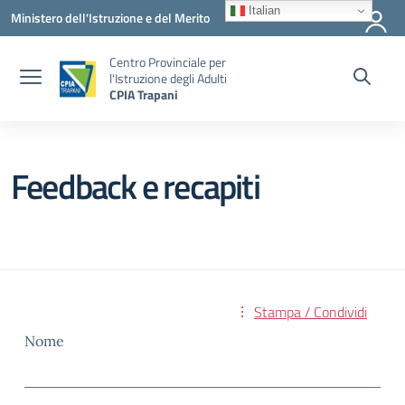
Vai ai contenuti
Vai al menu di navigazione
Vai al footer
Italian
Ministero dell'Istruzione e del Merito
Centro Provinciale per
l'Istruzione degli Adulti
CPIA Trapani
Feedback e recapiti
Stampa / Condividi
Nome