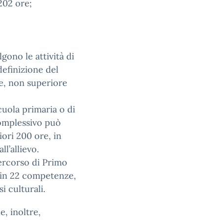
 202 ore;
gono le attività di
efinizione del
e, non superiore
cuola primaria o di
complessivo può
ori 200 ore, in
l’allievo.
percorso di Primo
i in 22 competenze,
i culturali.
e, inoltre,