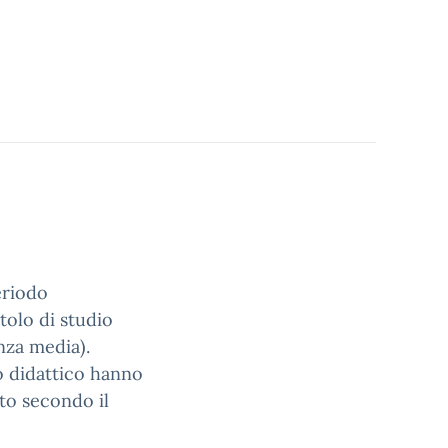
eriodo
tolo di studio
nza media).
o didattico hanno
to secondo il