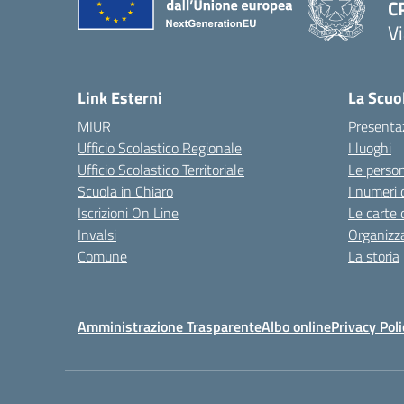
C
Vi
Link Esterni
La Scuo
MIUR
Presenta
Ufficio Scolastico Regionale
I luoghi
Ufficio Scolastico Territoriale
Le perso
Scuola in Chiaro
I numeri 
Iscrizioni On Line
Le carte 
Invalsi
Organizz
Comune
La storia
Amministrazione Trasparente
Albo online
Privacy Poli