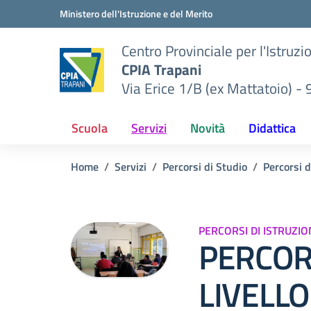
Vai ai contenuti
Vai al menu di navigazione
Vai al footer
Ministero dell'Istruzione e del Merito
Centro Provinciale per l'Istruzi
CPIA Trapani
Via Erice 1/B (ex Mattatoio) -
Scuola
Servizi
Novità
Didattica
Home
Servizi
Percorsi di Studio
Percorsi d
PERCORSI DI ISTRUZIO
PERCOR
LIVELLO