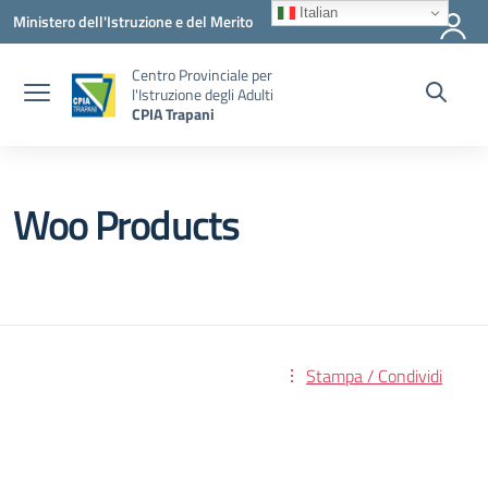
Vai ai contenuti
Vai al menu di navigazione
Vai al footer
Italian
Ministero dell'Istruzione e del Merito
Centro Provinciale per
l'Istruzione degli Adulti
CPIA Trapani
Woo Products
Stampa / Condividi