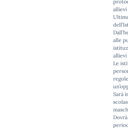
protoc
alliev
Ultimo
dell’I
Dall’h
alle p
istitu
allievi
Le ist
person
regol
un’op
Sarà i
scolas
masch
Dovrà 
period