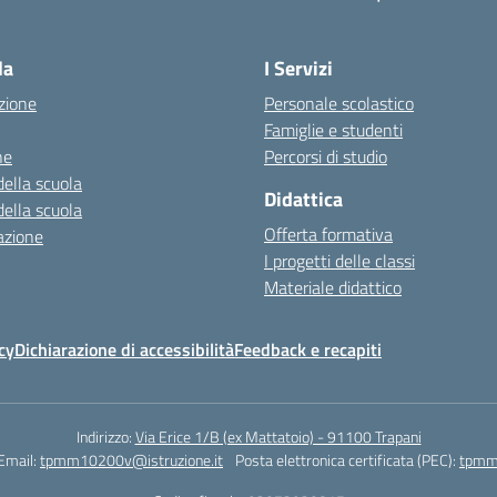
la
I Servizi
zione
Personale scolastico
Famiglie e studenti
ne
Percorsi di studio
della scuola
Didattica
della scuola
Offerta formativa
azione
I progetti delle classi
Materiale didattico
cy
Dichiarazione di accessibilità
Feedback e recapiti
Indirizzo:
Via Erice 1/B (ex Mattatoio) - 91100 Trapani
Email:
tpmm10200v@istruzione.it
Posta elettronica certificata (PEC):
tpmm1