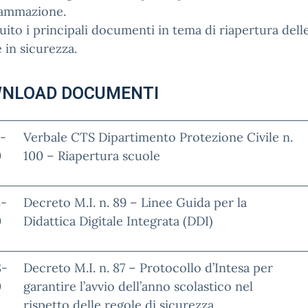
ammazione.
uito i principali documenti in tema di riapertura dell
 in sicurezza.
NLOAD DOCUMENTI
-
Verbale CTS Dipartimento Protezione Civile n.
0
100 – Riapertura scuole
8-
Decreto M.I. n. 89 – Linee Guida per la
0
Didattica Digitale Integrata (DDI)
8-
Decreto M.I. n. 87 – Protocollo d’Intesa per
0
garantire l’avvio dell’anno scolastico nel
rispetto delle regole di sicurezza