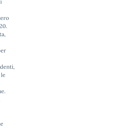
i
tero
20.
ta,
per
denti,
 le
ne.
i
ne