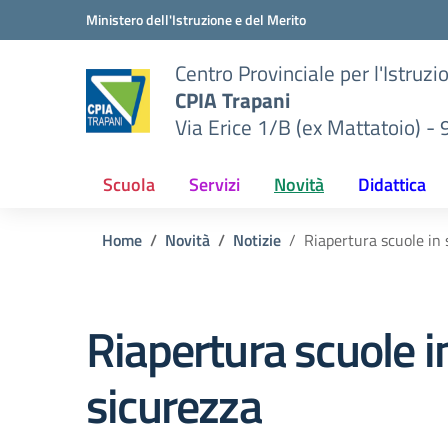
Vai ai contenuti
Vai al menu di navigazione
Vai al footer
Ministero dell'Istruzione e del Merito
Centro Provinciale per l'Istruzi
CPIA Trapani
Via Erice 1/B (ex Mattatoio) -
Scuola
Servizi
Novità
Didattica
Home
Novità
Notizie
Riapertura scuole in 
Riapertura scuole i
sicurezza