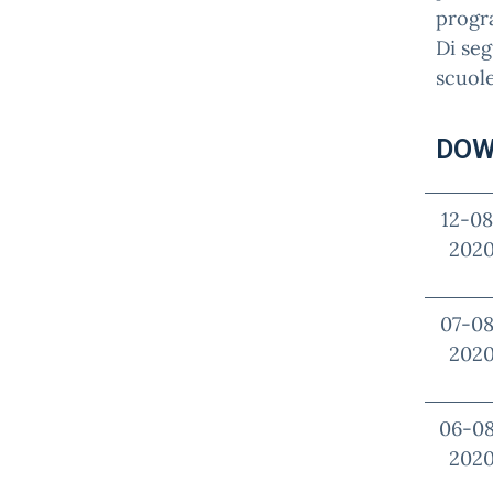
progr
Di seg
scuole
DOW
12-08
202
07-0
202
06-0
202