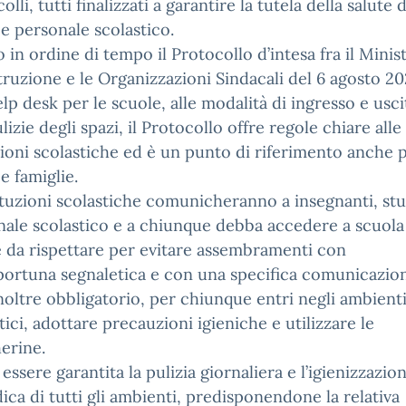
olli, tutti finalizzati a garantire la tutela della salute d
i e personale scolastico.
 in ordine di tempo il Protocollo d’intesa fra il Minis
struzione e le Organizzazioni Sindacali del 6 agosto 20
elp desk per le scuole, alle modalità di ingresso e usci
ulizie degli spazi, il Protocollo offre regole chiare alle
zioni scolastiche ed è un punto di riferimento anche 
 e famiglie.
ituzioni scolastiche comunicheranno a insegnanti, stu
ale scolastico e a chiunque debba accedere a scuola
e da rispettare per evitare assembramenti con
portuna segnaletica e con una specifica comunicazio
noltre obbligatorio, per chiunque entri negli ambient
tici, adottare precauzioni igieniche e utilizzare le
erine.
essere garantita la pulizia giornaliera e l’igienizzazio
ica di tutti gli ambienti, predisponendone la relativa