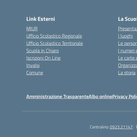
Link Esterni
La Scuo
MIUR
Presenta
Ufficio Scolastico Regionale
I luoghi
Ufficio Scolastico Territoriale
Le perso
Scuola in Chiaro
I numeri 
Iscrizioni On Line
Le carte 
Invalsi
Organizz
Comune
La storia
Amministrazione Trasparente
Albo online
Privacy Poli
Centralino:
0923 21147