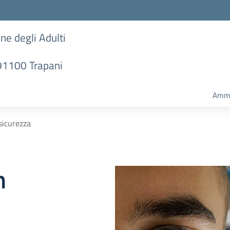
one degli Adulti
 91100 Trapani
Ammi
sicurezza
n