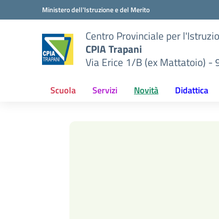
Vai ai contenuti
Vai al menu di navigazione
Vai al footer
Ministero dell'Istruzione e del Merito
Centro Provinciale per l'Istruzi
CPIA Trapani
Via Erice 1/B (ex Mattatoio) -
Scuola
Servizi
Novità
Didattica