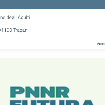
one degli Adulti
 91100 Trapani
Ammi