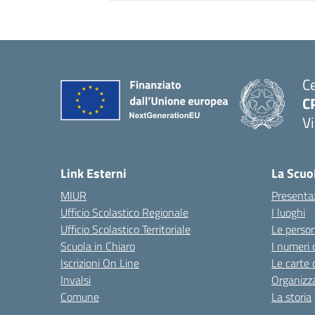
Ce
C
Vi
Link Esterni
La Scuo
MIUR
Presenta
Ufficio Scolastico Regionale
I luoghi
Ufficio Scolastico Territoriale
Le perso
Scuola in Chiaro
I numeri 
Iscrizioni On Line
Le carte 
Invalsi
Organizz
Comune
La storia