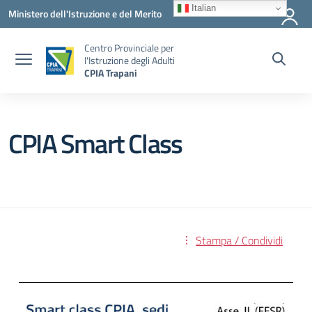
Vai ai contenuti
Vai al menu di navigazione
Vai al footer
Italian
Ministero dell'Istruzione e del Merito
Centro Provinciale per
l'Istruzione degli Adulti
CPIA Trapani
CPIA Smart Class
Stampa / Condividi