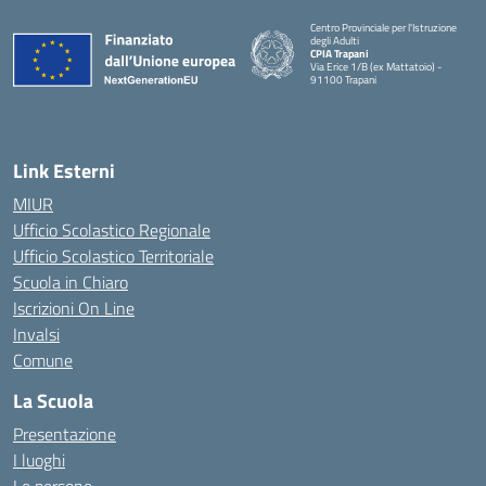
Centro Provinciale per l'Istruzione
degli Adulti
CPIA Trapani
Via Erice 1/B (ex Mattatoio) -
91100 Trapani
Link Esterni
MIUR
Ufficio Scolastico Regionale
Ufficio Scolastico Territoriale
Scuola in Chiaro
Iscrizioni On Line
Invalsi
Comune
La Scuola
Presentazione
I luoghi