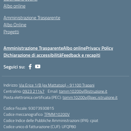
Albo online
Amministrazione Trasparente
Albo Online
Progetti
Amministrazione Trasparente
Albo online
Privacy Policy
Dichiarazione di accessibilità
Feedback e recapiti
Seguici su:
Indirizzo:
Via Erice 1/B (ex Mattatoio) - 91100 Trapani
Centralino:
0923 21147
Email:
tpmm10200v@istruzione.it
Posta elettronica certificata (PEC):
tpmm10200v@pec.istruzione.it
Codice fiscale: 93073930815
Codice meccanografico:
TPMM10200V
Codice Indice delle Pubbliche Amministrazioni (IPA): cpiat
Codice unico di fatturazione (CUF): UFQP80