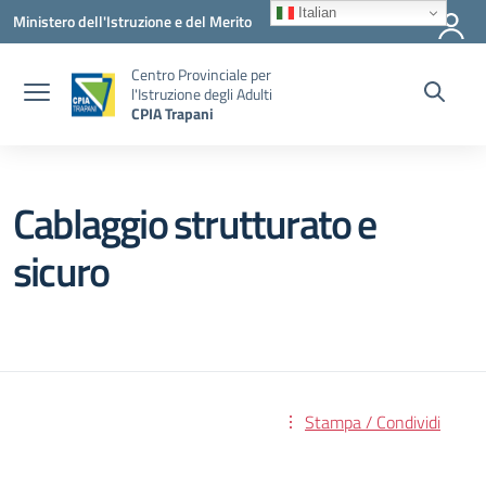
Vai ai contenuti
Vai al menu di navigazione
Vai al footer
Italian
Ministero dell'Istruzione e del Merito
Centro Provinciale per
l'Istruzione degli Adulti
CPIA Trapani
Cablaggio strutturato e
sicuro
Stampa / Condividi