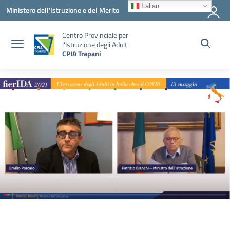
Vai ai contenuti
Vai al menu di navigazione
Vai al footer
Italian
Ministero dell'Istruzione e del Merito
Centro Provinciale per
l'Istruzione degli Adulti
CPIA Trapani