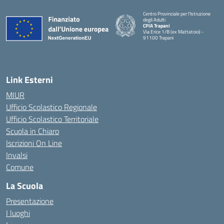
Centro Provinciale per l'Istruzione
degli Adulti
CPIA Trapani
Via Erice 1/B (ex Mattatoio) -
91100 Trapani
Link Esterni
MIUR
Ufficio Scolastico Regionale
Ufficio Scolastico Territoriale
Scuola in Chiaro
Iscrizioni On Line
Invalsi
Comune
La Scuola
Presentazione
I luoghi