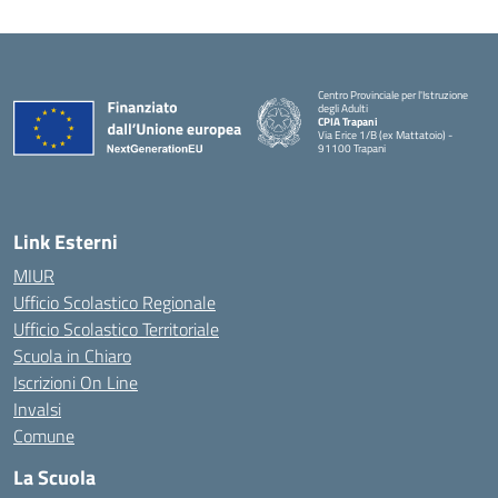
Centro Provinciale per l'Istruzione
degli Adulti
CPIA Trapani
Via Erice 1/B (ex Mattatoio) -
91100 Trapani
Link Esterni
MIUR
Ufficio Scolastico Regionale
Ufficio Scolastico Territoriale
Scuola in Chiaro
Iscrizioni On Line
Invalsi
Comune
La Scuola