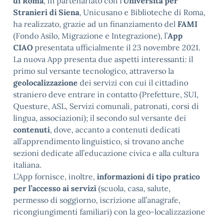
di Roma
, in partenariato con l’
Università per
Stranieri di Siena
, Unicusano e Biblioteche di Roma,
ha realizzato, grazie ad un finanziamento del
FAMI
(Fondo Asilo, Migrazione e Integrazione), l’
App
CIAO
presentata ufficialmente il 23 novembre 2021.
La nuova App presenta due aspetti interessanti: il
primo sul versante tecnologico, attraverso la
geolocalizzazione
dei servizi con cui il cittadino
straniero deve entrare in contatto (Prefetture, SUI,
Questure, ASL, Servizi comunali, patronati, corsi di
lingua, associazioni); il secondo sul versante dei
contenuti
, dove, accanto a contenuti dedicati
all’apprendimento linguistico, si trovano anche
sezioni dedicate all’educazione civica e alla cultura
italiana.
L’App fornisce, inoltre,
informazioni di tipo pratico
per l’accesso ai servizi
(scuola, casa, salute,
permesso di soggiorno, iscrizione all’anagrafe,
ricongiungimenti familiari) con la geo-localizzazione