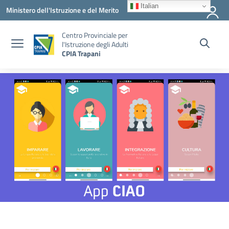
Vai ai contenuti
Vai al menu di navigazione
Vai al footer
Italian
Ministero dell'Istruzione e del Merito
Centro Provinciale per
l'Istruzione degli Adulti
CPIA Trapani