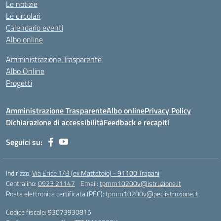
Le notizie
Le circolari
Calendario eventi
Albo online
Amministrazione Trasparente
Albo Online
Progetti
Amministrazione Trasparente
Albo online
Privacy Policy
Dichiarazione di accessibilità
Feedback e recapiti
Seguici su:
Indirizzo:
Via Erice 1/B (ex Mattatoio) - 91100 Trapani
Centralino:
0923 21147
Email:
tpmm10200v@istruzione.it
Posta elettronica certificata (PEC):
tpmm10200v@pec.istruzione.it
Codice fiscale: 93073930815