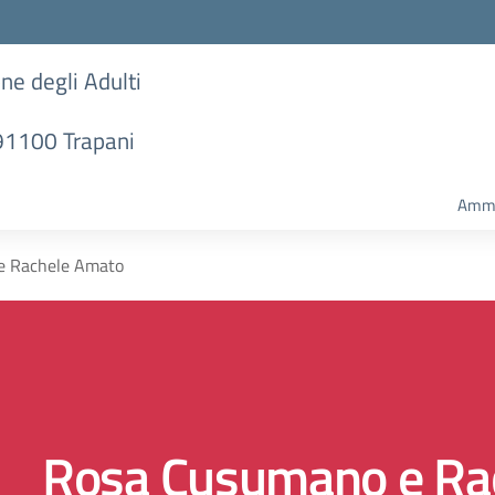
one degli Adulti
 91100 Trapani
Ammi
e Rachele Amato
Rosa Cusumano e Ra