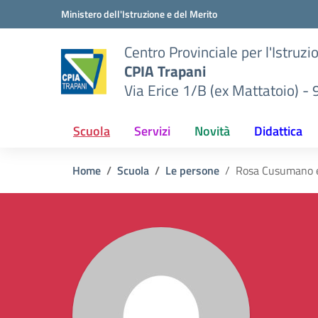
Vai ai contenuti
Vai al menu di navigazione
Vai al footer
Ministero dell'Istruzione e del Merito
Centro Provinciale per l'Istruzi
CPIA Trapani
Via Erice 1/B (ex Mattatoio) -
Scuola
Servizi
Novità
Didattica
Home
Scuola
Le persone
Rosa Cusumano 