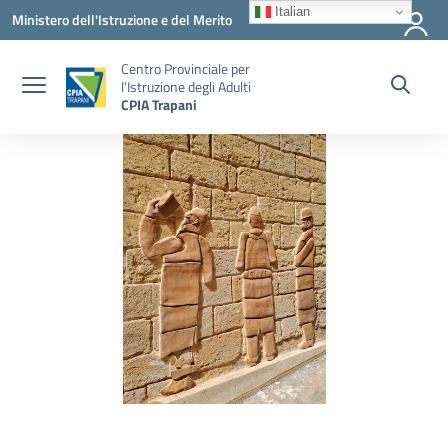
Vai ai contenuti
Vai al menu di navigazione
Vai al footer
Italian
Ministero dell'Istruzione e del Merito
Centro Provinciale per
l'Istruzione degli Adulti
CPIA Trapani