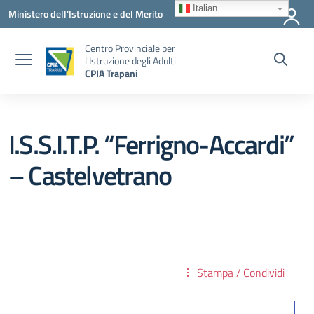
Vai ai contenuti
Vai al menu di navigazione
Vai al footer
Italian
Ministero dell'Istruzione e del Merito
Centro Provinciale per
l'Istruzione degli Adulti
CPIA Trapani
I.S.S.I.T.P. “Ferrigno-Accardi”
– Castelvetrano
Stampa / Condividi