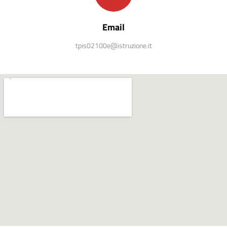
Email
tpis02100e@istruzione.it