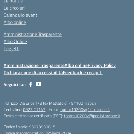
Le notizie
Le circolari
Calendario eventi
Albo online
Amministrazione Trasparente
Albo Online
Progetti
Amministrazione Trasparente
Albo online
Privacy Policy
Dichiarazione di accessibilità
Feedback e recapiti
Seguici su:
Indirizzo:
Via Erice 1/B (ex Mattatoio) - 91100 Trapani
Centralino:
0923 21147
Email:
tpmm10200v@istruzione.it
Posta elettronica certificata (PEC):
tpmm10200v@pec.istruzione.it
Codice fiscale: 93073930815
Codice meccanografico:
TPMM10200V