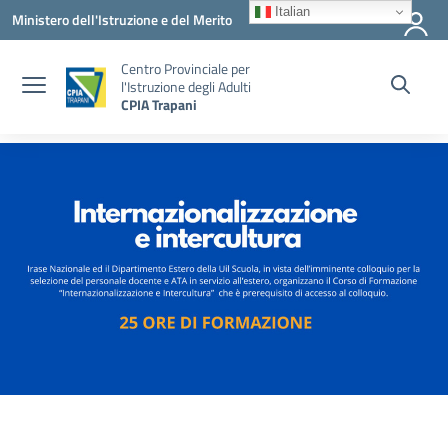
Vai ai contenuti
Vai al menu di navigazione
Vai al footer
Italian
Ministero dell'Istruzione e del Merito
Centro Provinciale per
l'Istruzione degli Adulti
CPIA Trapani